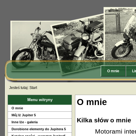
O mnie
Li
Jesteś tutaj:
Start
O mnie
Menu witryny
O mnie
Mój Iż Jupiter 5
Kilka słów o mnie
Inne Iże - galeria
Dorobione elementy do Jupitera 5
Motorami intereso