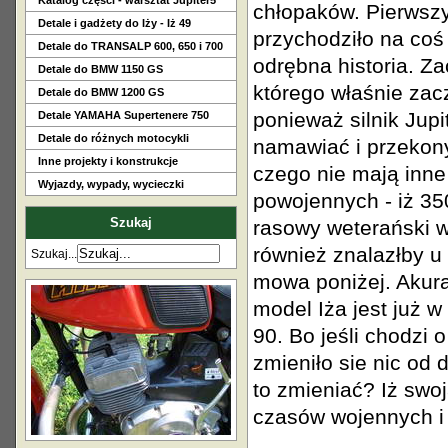
Katalog części - warsztat Jupiter5
chłopaków. Pierwsz
Detale i gadżety do Iży - Iż 49
przychodziło na coś 
Detale do TRANSALP 600, 650 i 700
odrębna historia. Za
Detale do BMW 1150 GS
którego właśnie zacz
Detale do BMW 1200 GS
ponieważ silnik Jupi
Detale YAMAHA Supertenere 750
Detale do różnych motocykli
namawiać i przekony
Inne projekty i konstrukcje
czego nie mają inne 
Wyjazdy, wypady, wycieczki
powojennych - iż 350
Szukaj
rasowy weterański w
również znalazłby u
Szukaj...
mowa poniżej. Akura
model Iża jest już w
90. Bo jeśli chodzi 
zmieniło sie nic od 
to zmieniać? Iż swo
czasów wojennych i 