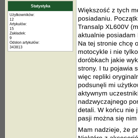
Statystyka
Większość z tych mo
Użytkowników:
posiadaniu. Początk
12
Artykułów:
Transalp XL600V (m
15
Zakładek:
aktualnie posiada
9
Na tej stronie chcę
Odsłon artykułów:
343813
motocykle i nie tylk
doróbkach jakie wyko
strony. I tu pojawia
więc repliki orygin
podsunęli mi użytko
aktywnym uczestnikie
nadzwyczajnego pon
detali. W końcu nie j
pasji można się nim 
Mam nadzieje, że pr
Niektóre z akcesor